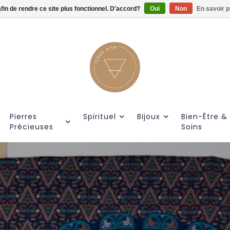
afin de rendre ce site plus fonctionnel. D'accord?
Gratis verzendig vanaf €55.
Oui
Non
En savoir p
Pierres
Spirituel
Bijoux
Bien-Être &
Précieuses
Soins