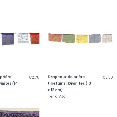
prière
Drapeaux de prière
€2,70
€3,50
vinités (14
tibétains | Divinités (10
x 12 cm)
Terra Vita