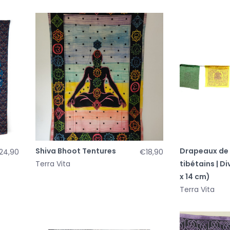
Shiva Bhoot Tentures
Drapeaux de 
24,90
€18,90
Terra Vita
tibétains | Di
x 14 cm)
Terra Vita