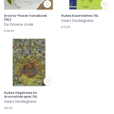
Aroma-Power handboek
Huiles Essentielles | NL
(NL)
Geert Devlieghere
De Groene Linde
€13,20
€49,90
Huiles Végétales En
Aromathérapie | NL
Geert Devlieghere
€6,90