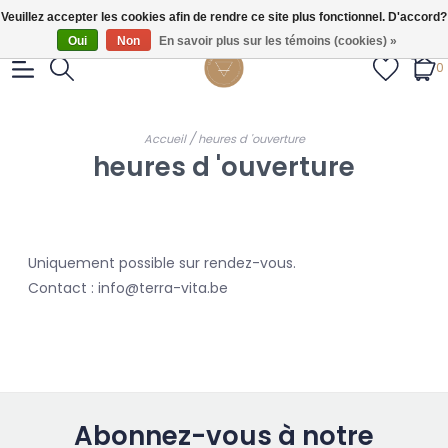
Gratis verzendig vanaf €55.
Veuillez accepter les cookies afin de rendre ce site plus fonctionnel. D'accord?
Oui
Non
En savoir plus sur les témoins (cookies) »
0
/
Accueil
heures d 'ouverture
heures d 'ouverture
Uniquement possible sur rendez-vous.
Contact :
info@terra-vita.be
Abonnez-vous à notre