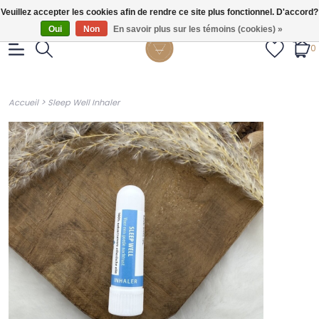
Gratis verzendig vanaf €55.
Veuillez accepter les cookies afin de rendre ce site plus fonctionnel. D'accord?
Oui
Non
En savoir plus sur les témoins (cookies) »
0
>
Accueil
Sleep Well Inhaler