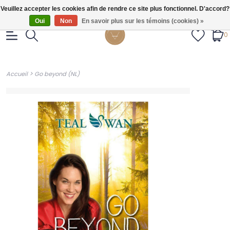
Gratis verzendig vanaf €55.
Veuillez accepter les cookies afin de rendre ce site plus fonctionnel. D'accord?
Oui
Non
En savoir plus sur les témoins (cookies) »
0
>
Accueil
Go beyond (NL)