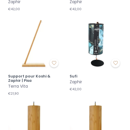
Zaphir
Zaphir
€42,00
€42,00
Support pour Koshi &
Sufi
Zaphir | Pisa
Zaphir
Terra Vita
€42,00
€21,90