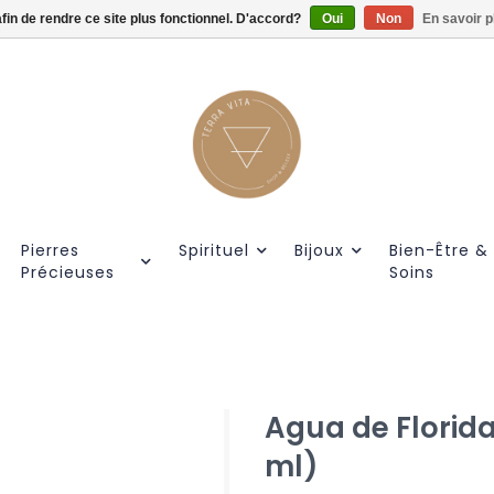
afin de rendre ce site plus fonctionnel. D'accord?
Gratis verzendig vanaf €55.
Oui
Non
En savoir p
Pierres
Spirituel
Bijoux
Bien-Être &
Précieuses
Soins
Agua de Florida 
ml)