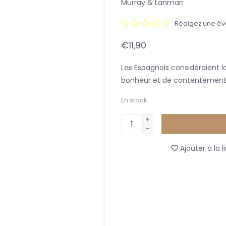
Murray & Lanman
Rédigez une év
€11,90
Les Espagnols considéraient 
bonheur et de contentement
En stock
+
-
Ajouter à la l