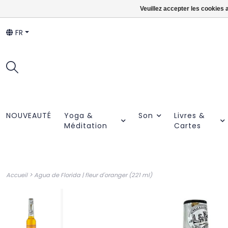
Veuillez accepter les cookies 
FR
NOUVEAUTÉ
Yoga &
Son
Livres &
Méditation
Cartes
>
Accueil
Agua de Florida | fleur d'oranger (221 ml)