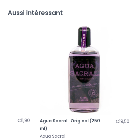
Aussi intéressant
1
€11,90
Agua Sacral | Original (250
€19,50
ml)
Agua Sacral