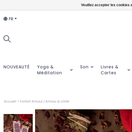
Veuillez accepter les cookies 
FR
NOUVEAUTÉ
Yoga &
Son
Livres &
Méditation
Cartes
>
Accueil
Forfait Amour | Amour & Unité