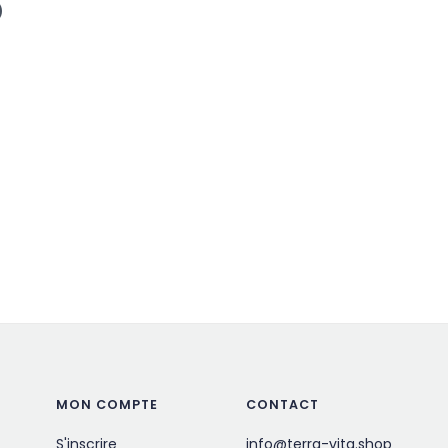
)
MON COMPTE
CONTACT
S'inscrire
info@terra-vita.shop