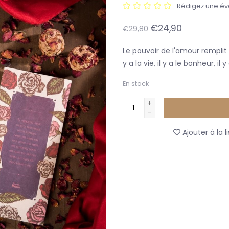
Rédigez une év
€24,90
€29,80
Le pouvoir de l'amour remplit 
y a la vie, il y a le bonheur, il y
En stock
+
-
Ajouter à la l