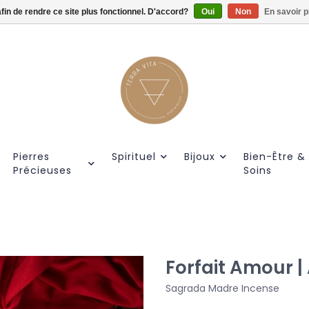
afin de rendre ce site plus fonctionnel. D'accord?
Gratis verzendig vanaf €55.
Oui
Non
En savoir p
Pierres
Spirituel
Bijoux
Bien-Être &
Précieuses
Soins
Forfait Amour |
Sagrada Madre Incense