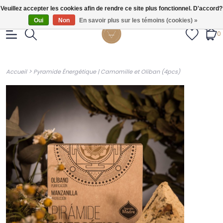
Gratis verzendig vanaf €55.
Veuillez accepter les cookies afin de rendre ce site plus fonctionnel. D'accord?
Oui
Non
En savoir plus sur les témoins (cookies) »
0
>
Accueil
Pyramide Énergétique | Camomille et Oliban (4pcs)