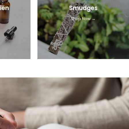
iën
Smudges
Shop Now →