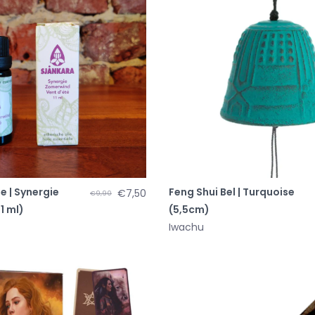
ie | Synergie
Feng Shui Bel | Turquoise
€7,50
€9,90
1 ml)
(5,5cm)
Iwachu