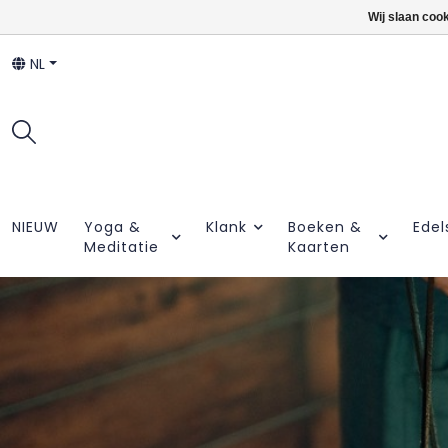
Wij slaan coo
NL
NIEUW
Yoga &
Klank
Boeken &
Edel
Meditatie
Kaarten