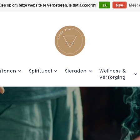
kies op om onze website te verbeteren. Is dat akkoord?
Gratis verzendig vanaf €55.
Ja
Nee
Meer 
stenen
Spiritueel
Sieraden
Wellness &
Verzorging