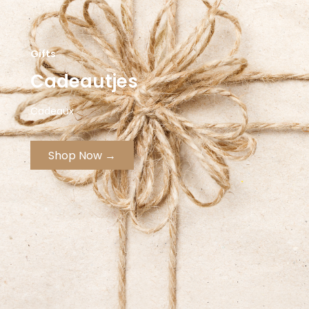
Gifts
Cadeautjes
Cadeaux
Shop Now →