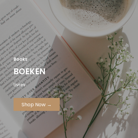
Books
BOEKEN
Livres
Shop Now →