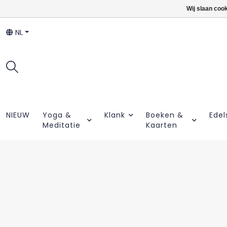
Wij slaan coo
NL
NIEUW
Yoga &
Klank
Boeken &
Edel
Meditatie
Kaarten