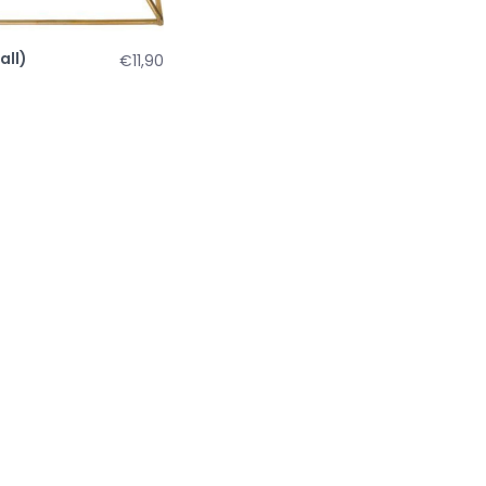
all)
€11,90