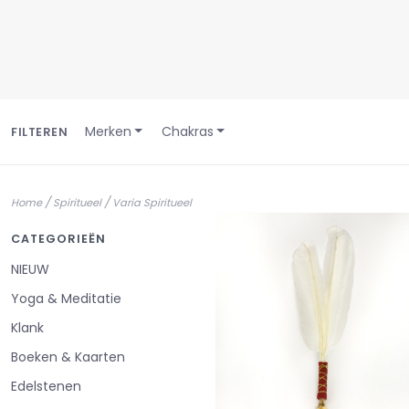
Merken
Chakras
FILTEREN
/
/
Home
Spiritueel
Varia Spiritueel
CATEGORIEËN
NIEUW
Yoga & Meditatie
Klank
Boeken & Kaarten
Edelstenen