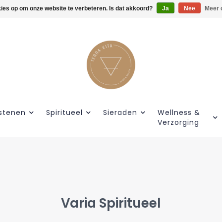
kies op om onze website te verbeteren. Is dat akkoord?
Gratis verzendig vanaf €55.
Ja
Nee
Meer 
stenen
Spiritueel
Sieraden
Wellness &
Verzorging
Varia Spiritueel