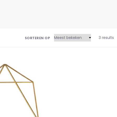
3 results
SORTEREN OP