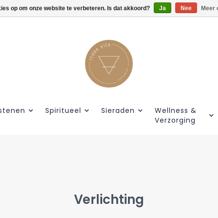
kies op om onze website te verbeteren. Is dat akkoord?
Gratis verzendig vanaf €55.
Ja
Nee
Meer 
stenen
Spiritueel
Sieraden
Wellness &
Verzorging
Verlichting