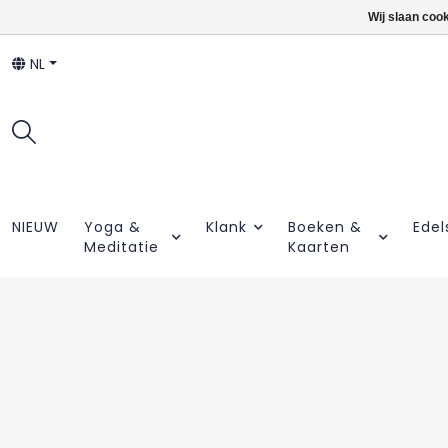
Wij slaan coo
NL
NIEUW
Yoga &
Klank
Boeken &
Edel
Meditatie
Kaarten