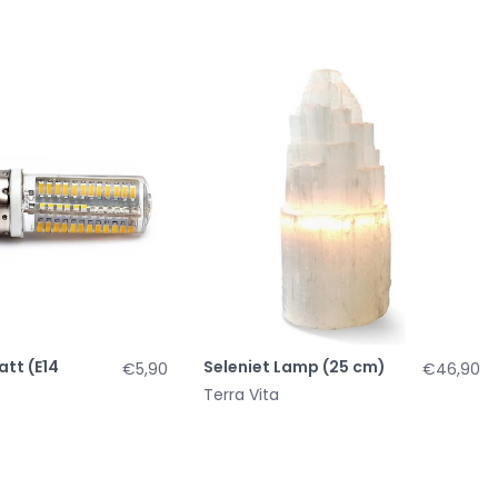
att (E14
Seleniet Lamp (25 cm)
€5,90
€46,90
Terra Vita