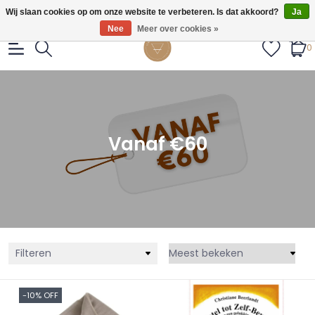
Gratis verzendig vanaf €55.
Wij slaan cookies op om onze website te verbeteren. Is dat akkoord?
Ja
Nee
Meer over cookies »
0
Vanaf €60
Filteren
-10% OFF