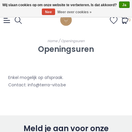
Gratis verzendig vanaf €55.
Wij slaan cookies op om onze website te verbeteren. Is dat akkoord?
Ja
Nee
Meer over cookies »
0
/
Home
Openingsuren
Openingsuren
Enkel mogelijk op afspraak.
Contact:
info@terra-vita.be
Meld je aan voor onze