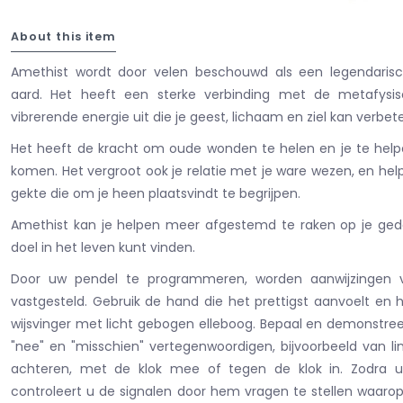
About this item
Amethist wordt door velen beschouwd als een legendaris
aard. Het heeft een sterke verbinding met de metafysis
vibrerende energie uit die je geest, lichaam en ziel kan verbet
Het heeft de kracht om oude wonden te helen en je te helpe
komen. Het vergroot ook je relatie met je ware wezen, en helpt
gekte die om je heen plaatsvindt te begrijpen.
Amethist kan je helpen meer afgestemd te raken op je ged
doel in het leven kunt vinden.
Door uw pendel te programmeren, worden aanwijzingen vo
vastgesteld. Gebruik de hand die het prettigst aanvoelt en
wijsvinger met licht gebogen elleboog. Bepaal en demonstreer
"nee" en "misschien" vertegenwoordigen, bijvoorbeeld van li
achteren, met de klok mee of tegen de klok in. Zodra 
controleert u de signalen door hem vragen te stellen waarop