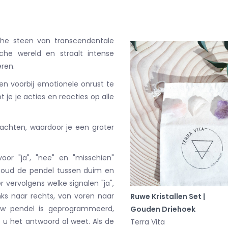
che steen van transcendentale
che wereld en straalt intense
eren.
n voorbij emotionele onrust te
 je je acties en reacties op alle
achten, waardoor je een groter
or "ja", "nee" en "misschien"
 houd de pendel tussen duim en
 vervolgens welke signalen "ja",
nks naar rechts, van voren naar
Ruwe Kristallen Set |
uw pendel is geprogrammeerd,
Gouden Driehoek
 u het antwoord al weet. Als de
Terra Vita