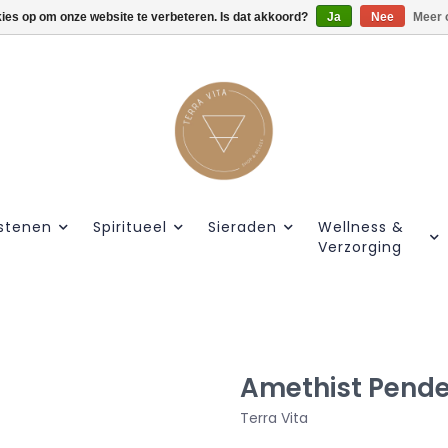
kies op om onze website te verbeteren. Is dat akkoord?
Gratis verzendig vanaf €55.
Ja
Nee
Meer 
stenen
Spiritueel
Sieraden
Wellness &
Verzorging
Amethist Pendel
Terra Vita