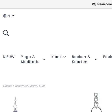
Wij slaan coo
NL
NIEUW
Yoga &
Klank
Boeken &
Edel
Meditatie
Kaarten
>
Home
Amethist Pendel | Bol