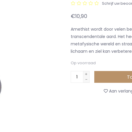
Schrijf uw beoo
€10,90
Amethist wordt door velen b
transcendentale aard. Het he
metafysische wereld en straalt
lichaam en ziel kan verbetere
Op voorraad
+
T
-
Aan verlang