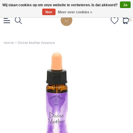
Gratis verzendig vanaf €55.
Wij slaan cookies op om onze website te verbeteren. Is dat akkoord?
Ja
Nee
Meer over cookies »
0
>
Home
Divine Mother Essence