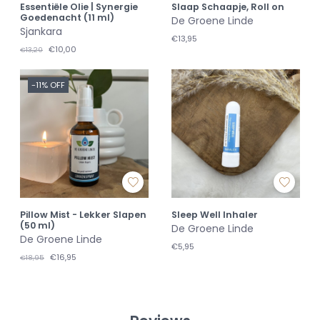
Essentiële Olie | Synergie
Slaap Schaapje, Roll on
Goedenacht (11 ml)
De Groene Linde
Sjankara
€13,95
€10,00
€13,20
-11% OFF
Pillow Mist - Lekker Slapen
Sleep Well Inhaler
(50 ml)
De Groene Linde
De Groene Linde
€5,95
€16,95
€18,95