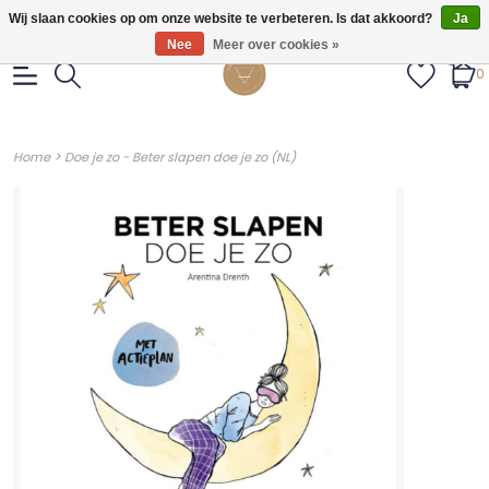
Gratis verzendig vanaf €55.
Wij slaan cookies op om onze website te verbeteren. Is dat akkoord?
Ja
Nee
Meer over cookies »
0
>
Home
Doe je zo - Beter slapen doe je zo (NL)