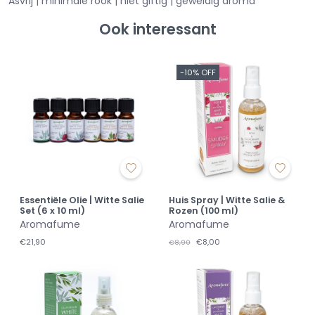
Asvrij | minimale rook | niet giftig | geweldig aroma
Ook interessant
-10% OFF
Essentiële Olie | Witte Salie
Huis Spray | Witte Salie &
Set (6 x 10 ml)
Rozen (100 ml)
Aromafume
Aromafume
€21,90
€8,00
€8,90