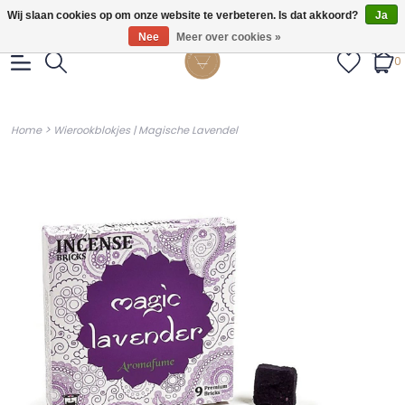
Gratis verzendig vanaf €55.
Wij slaan cookies op om onze website te verbeteren. Is dat akkoord?
Ja
Nee
Meer over cookies »
0
>
Home
Wierookblokjes | Magische Lavendel