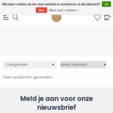
Gratis verzendig vanaf €55.
Wij slaan cookies op om onze website te verbeteren. Is dat akkoord?
Ja
Nee
Meer over cookies »
0
Categorieën
Geen producten gevonden!...
Meld je aan voor onze
nieuwsbrief