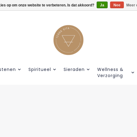
kies op om onze website te verbeteren. Is dat akkoord?
Gratis verzendig vanaf €55.
Ja
Nee
Meer 
stenen
Spiritueel
Sieraden
Wellness &
Verzorging