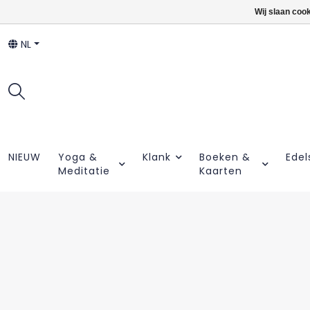
Wij slaan coo
NL
NIEUW
Yoga &
Klank
Boeken &
Edel
Meditatie
Kaarten