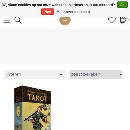
Gratis verzendig vanaf €55.
Wij slaan cookies op om onze website te verbeteren. Is dat akkoord?
Ja
Nee
Meer over cookies »
0
Filteren