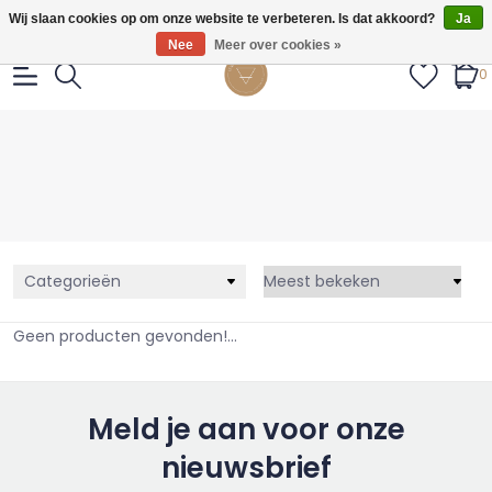
Gratis verzendig vanaf €55.
Wij slaan cookies op om onze website te verbeteren. Is dat akkoord?
Ja
Nee
Meer over cookies »
0
Categorieën
Geen producten gevonden!...
Meld je aan voor onze
nieuwsbrief