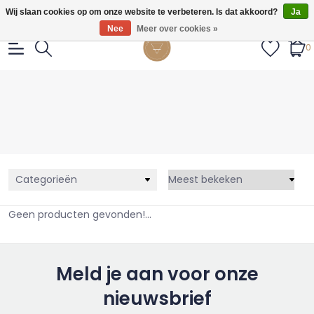
Gratis verzendig vanaf €55.
Wij slaan cookies op om onze website te verbeteren. Is dat akkoord?
Ja
Nee
Meer over cookies »
0
Categorieën
Geen producten gevonden!...
Meld je aan voor onze
nieuwsbrief