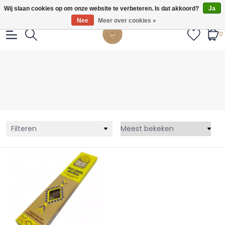
Gratis verzendig vanaf €55.
Wij slaan cookies op om onze website te verbeteren. Is dat akkoord?
Ja
Nee
Meer over cookies »
0
Filteren