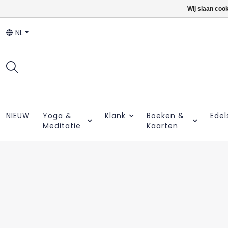
Wij slaan coo
NL
NIEUW
Yoga &
Klank
Boeken &
Edel
Meditatie
Kaarten