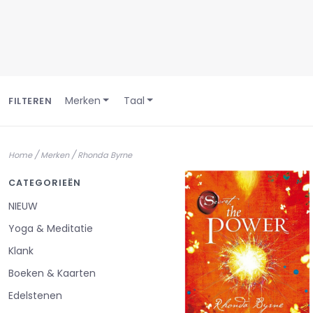
Merken
Taal
FILTEREN
/
/
Home
Merken
Rhonda Byrne
CATEGORIEËN
NIEUW
Yoga & Meditatie
Klank
Boeken & Kaarten
Edelstenen