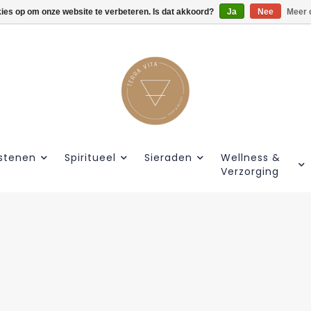
kies op om onze website te verbeteren. Is dat akkoord?
Gratis verzendig vanaf €55.
Ja
Nee
Meer 
stenen
Spiritueel
Sieraden
Wellness &
Verzorging