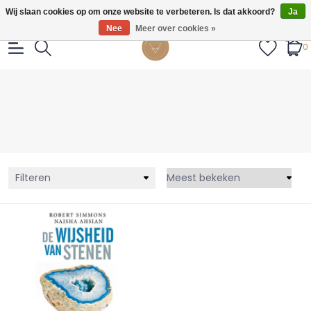
Gratis verzendig vanaf €55.
Wij slaan cookies op om onze website te verbeteren. Is dat akkoord?
Ja
Nee
Meer over cookies »
0
Filteren