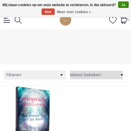
Gratis verzendig vanaf €55.
Wij slaan cookies op om onze website te verbeteren. Is dat akkoord?
Ja
Nee
Meer over cookies »
0
Filteren