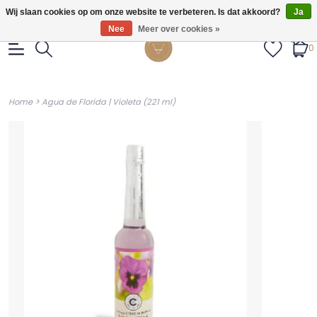
Gratis verzendig vanaf €55.
Wij slaan cookies op om onze website te verbeteren. Is dat akkoord?
Ja
Nee
Meer over cookies »
0
>
Home
Agua de Florida | Violeta (221 ml)