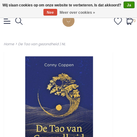
Gratis verzendig vanaf €55.
Wij slaan cookies op om onze website te verbeteren. Is dat akkoord?
Ja
Nee
Meer over cookies »
0
>
Home
De Tao van gezondheid | NL