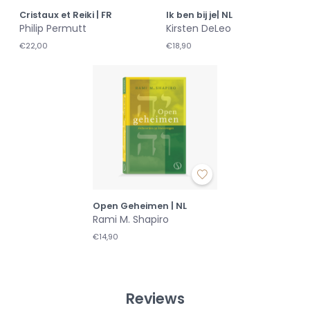
Cristaux et Reiki | FR
Ik ben bij je| NL
Philip Permutt
Kirsten DeLeo
€22,00
€18,90
Open Geheimen | NL
Rami M. Shapiro
€14,90
Reviews