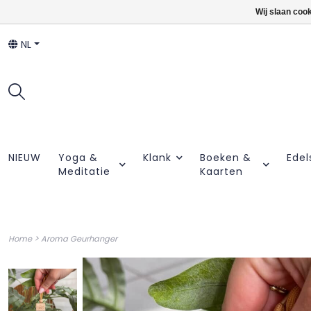
Wij slaan coo
NL
NIEUW
Yoga &
Klank
Boeken &
Edel
Meditatie
Kaarten
>
Home
Aroma Geurhanger