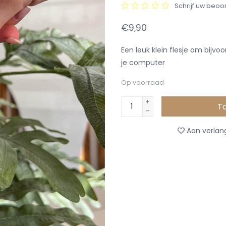
Schrijf uw beoo
€9,90
Een leuk klein flesje om bijvo
je computer
Op voorraad
+
T
-
Aan verlang