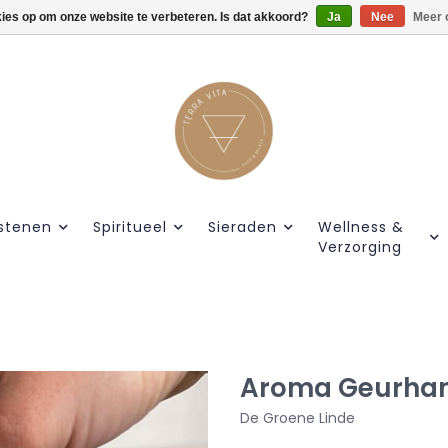
kies op om onze website te verbeteren. Is dat akkoord?
Gratis verzendig vanaf €55.
Ja
Nee
Meer 
stenen
Spiritueel
Sieraden
Wellness &
Verzorging
Aroma Geurha
De Groene Linde