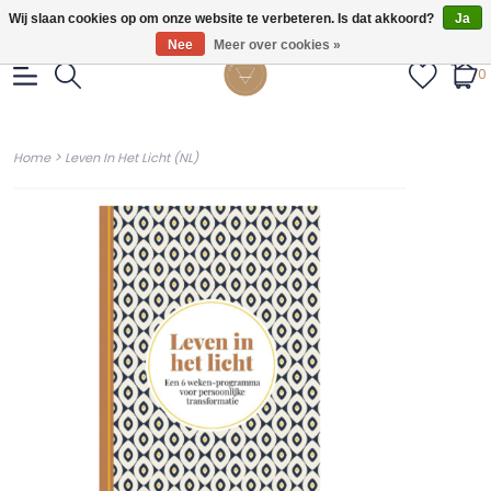
Gratis verzendig vanaf €55.
Wij slaan cookies op om onze website te verbeteren. Is dat akkoord?
Ja
Nee
Meer over cookies »
0
>
Home
Leven In Het Licht (NL)