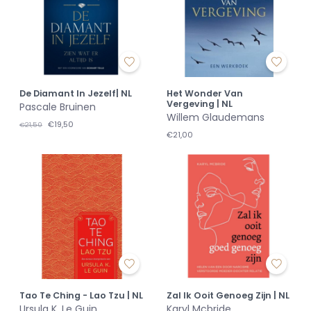
De Diamant In Jezelf| NL
Het Wonder Van
Vergeving | NL
Pascale Bruinen
Willem Glaudemans
€19,50
€21,50
€21,00
Tao Te Ching - Lao Tzu | NL
Zal Ik Ooit Genoeg Zijn | NL
Ursula K. Le Guin
Karyl Mcbride