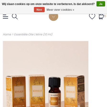
Gratis verzendig vanaf €55.
Wij slaan cookies op om onze website te verbeteren. Is dat akkoord?
Ja
Nee
Meer over cookies »
0
>
Home
Essentiële Olie | Mirre (10 ml)