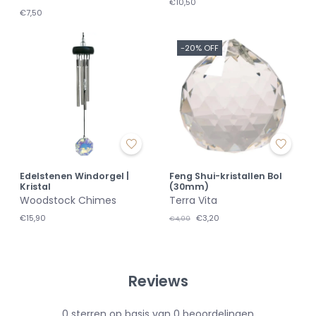
€10,50
€7,50
-20% OFF
Edelstenen Windorgel |
Feng Shui-kristallen Bol
Kristal
(30mm)
Woodstock Chimes
Terra Vita
€15,90
€3,20
€4,00
Reviews
0
sterren op basis van
0
beoordelingen