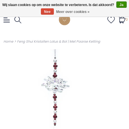
Gratis verzendig vanaf €55.
Wij slaan cookies op om onze website te verbeteren. Is dat akkoord?
Ja
Nee
Meer over cookies »
0
>
Home
Feng Shui Kristallen Lotus & Bol | Met Paarse Ketting