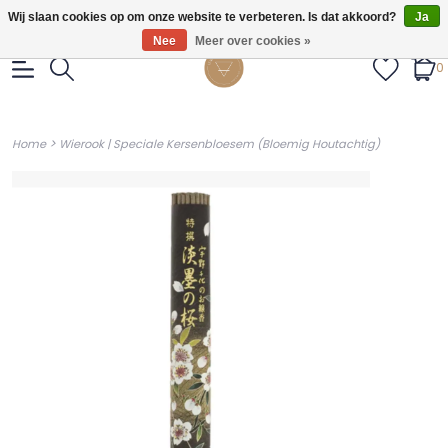
Gratis verzendig vanaf €55.
Wij slaan cookies op om onze website te verbeteren. Is dat akkoord?
Ja
Nee
Meer over cookies »
0
>
Home
Wierook | Speciale Kersenbloesem (Bloemig Houtachtig)