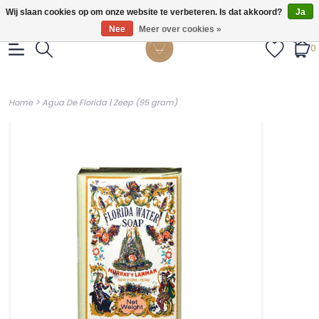
Gratis verzendig vanaf €55.
Wij slaan cookies op om onze website te verbeteren. Is dat akkoord?
Ja
Nee
Meer over cookies »
0
>
Home
Agua De Florida | Zeep (95 gram)