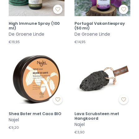
High Immune Spray (100
Portugal Vakantiespray
ml)
(50 ml)
De Groene Linde
De Groene Linde
€19,95
€14,95
Shea Boter met Caco BIO
Lava Scrubsteen met
Hangkoord
Najel
Najel
€9,20
€3,90