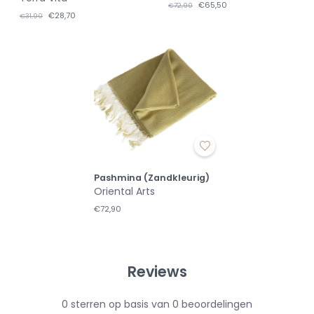
€65,50
€72,90
€28,70
€31,90
Pashmina (Zandkleurig)
Oriental Arts
€72,90
Reviews
0
sterren op basis van
0
beoordelingen