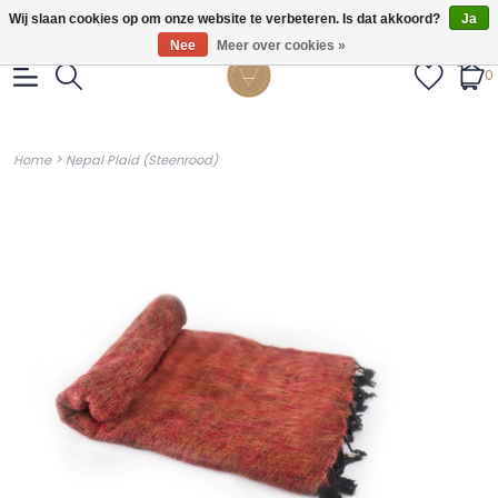
Gratis verzendig vanaf €55.
Wij slaan cookies op om onze website te verbeteren. Is dat akkoord?
Ja
Nee
Meer over cookies »
0
>
Home
Nepal Plaid (Steenrood)