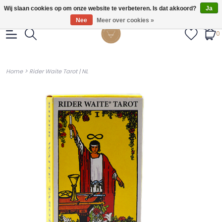
Gratis verzendig vanaf €55.
Wij slaan cookies op om onze website te verbeteren. Is dat akkoord?
Ja
Nee
Meer over cookies »
0
>
Home
Rider Waite Tarot | NL