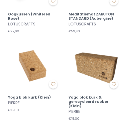
Oogkussen (Whitered
Meditatiemat ZABUTON
Rose)
STANDARD (Aubergine)
LOTUSCRAFTS
LOTUSCRAFTS
€27,90
€59,90
Yoga blok kurk (Klein)
Yoga blok kurk &
gerecycleerd rubber
PIERRE
(Klein)
€15,00
PIERRE
€15,00