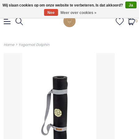
Gratis verzendig vanaf €55.
Wij slaan cookies op om onze website te verbeteren. Is dat akkoord?
Ja
Nee
Meer over cookies »
0
>
Home
Yogamat Dolphin