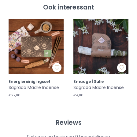
Ook interessant
Energiereinigingsset
Smudge | Salie
Sagrada Madre Incense
Sagrada Madre Incense
€27,80
€4,80
Reviews
0
sterren op basis van
0
beoordelingen