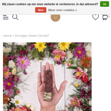
Gratis verzendig vanaf €55.
Wij slaan cookies op om onze website te verbeteren. Is dat akkoord?
Ja
Nee
Meer over cookies »
0
>
Home
Smudge | Rozen (Small)