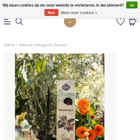
Gratis verzendig vanaf €55.
Wij slaan cookies op om onze website te verbeteren. Is dat akkoord?
Ja
Nee
Meer over cookies »
0
>
Home
Wierook Patagonia (Neroli)