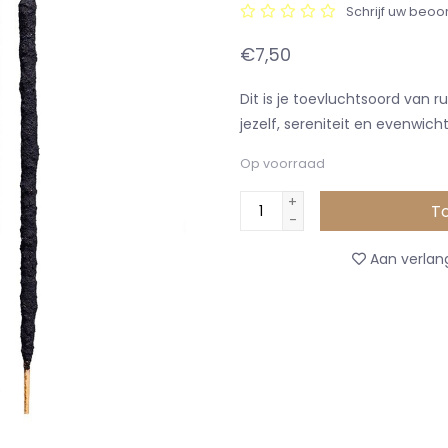
Schrijf uw beoo
€7,50
Dit is je toevluchtsoord van 
jezelf, sereniteit en evenwich
Op voorraad
+
T
-
Aan verlang