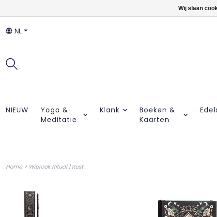
Wij slaan coo
NL
NIEUW
Yoga &
Klank
Boeken &
Edel
Meditatie
Kaarten
>
Home
Wierook Ritual | Rust