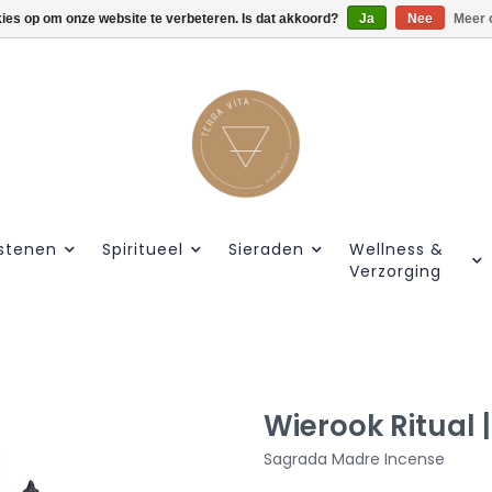
kies op om onze website te verbeteren. Is dat akkoord?
Gratis verzendig vanaf €55.
Ja
Nee
Meer 
stenen
Spiritueel
Sieraden
Wellness &
Verzorging
Wierook Ritual 
Sagrada Madre Incense