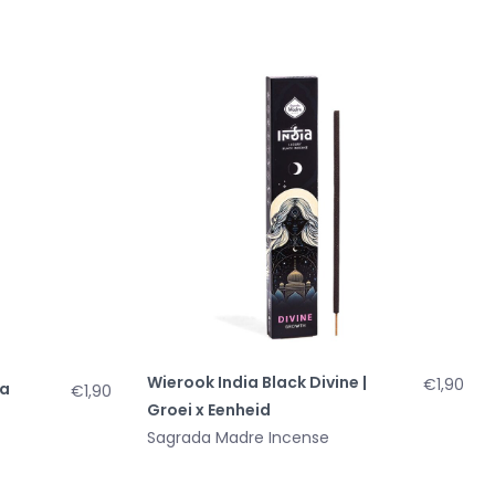
Wierook India Black Divine |
€1,90
ma
€1,90
Groei x Eenheid
Sagrada Madre Incense