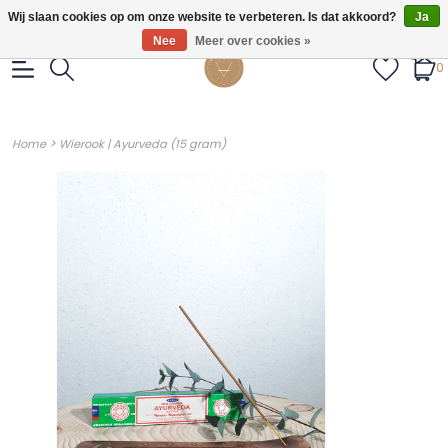
Gratis verzendig vanaf €55.
Wij slaan cookies op om onze website te verbeteren. Is dat akkoord?
Ja
Nee
Meer over cookies »
0
>
Home
Wierook | Ayurveda (15 gram)