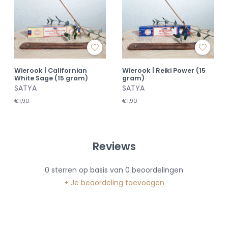
Wierook | Californian
Wierook | Reiki Power (15
White Sage (15 gram)
gram)
SATYA
SATYA
€1,90
€1,90
Reviews
0
sterren op basis van
0
beoordelingen
+ Je beoordeling toevoegen