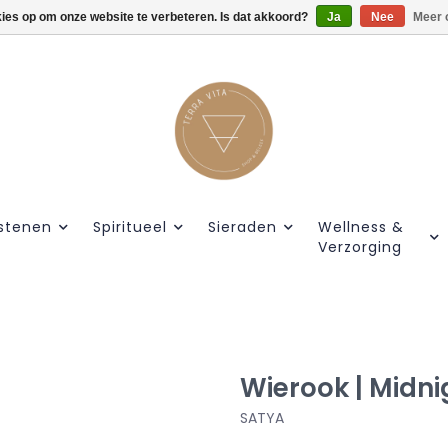
kies op om onze website te verbeteren. Is dat akkoord?
Gratis verzendig vanaf €55.
Ja
Nee
Meer 
stenen
Spiritueel
Sieraden
Wellness &
Verzorging
Wierook | Midn
SATYA