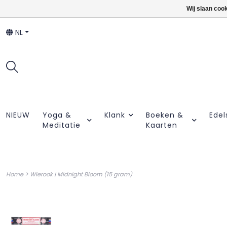
Wij slaan coo
NL
NIEUW
Yoga &
Klank
Boeken &
Edel
Meditatie
Kaarten
>
Home
Wierook | Midnight Bloom (15 gram)