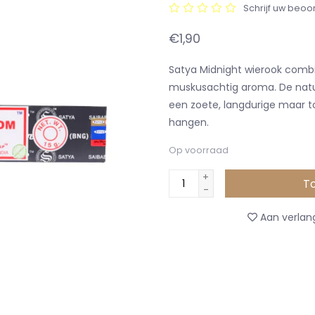
Schrijf uw beoo
€1,90
Satya Midnight wierook comb
muskusachtig aroma. De natu
een ​​zoete, langdurige maar t
hangen.
Op voorraad
+
T
-
Aan verlang