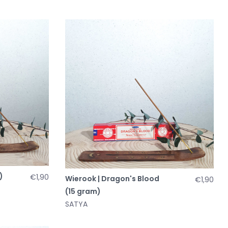
)
€1,90
Wierook | Dragon's Blood
€1,90
(15 gram)
SATYA