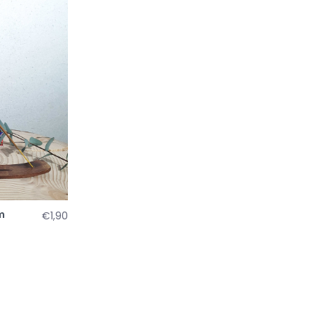
m
€1,90