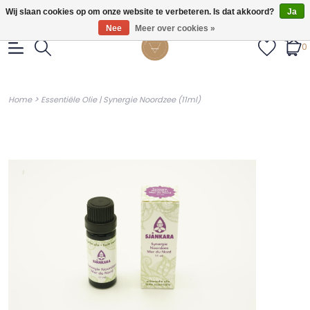
Gratis verzendig vanaf €55.
Wij slaan cookies op om onze website te verbeteren. Is dat akkoord?
Ja
Nee
Meer over cookies »
0
>
Home
Essentiële Olie | Synergie Noordzee (11ml)