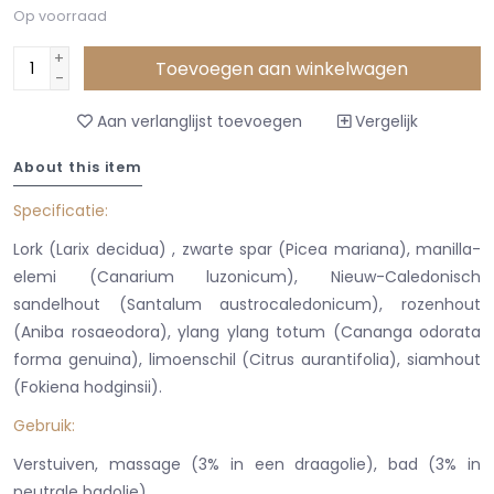
Op voorraad
+
Toevoegen aan winkelwagen
-
Aan verlanglijst toevoegen
Vergelijk
About this item
Specificatie:
Lork (Larix decidua) , zwarte spar (Picea mariana), manilla-
elemi (Canarium luzonicum), Nieuw-Caledonisch
sandelhout (Santalum austrocaledonicum), rozenhout
(Aniba rosaeodora), ylang ylang totum (Cananga odorata
forma genuina), limoenschil (Citrus aurantifolia), siamhout
(Fokiena hodginsii).
Gebruik:
Verstuiven, massage (3% in een draagolie), bad (3% in
neutrale badolie).