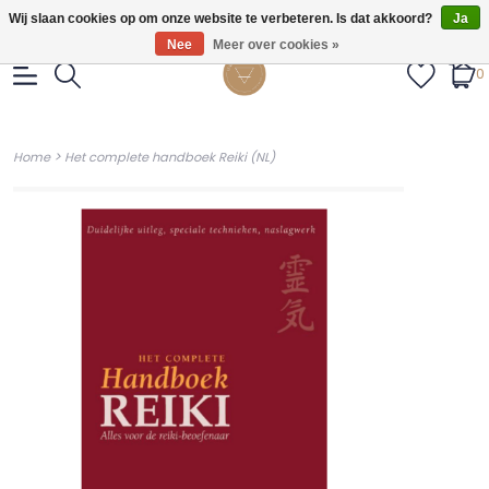
Gratis verzendig vanaf €55.
Wij slaan cookies op om onze website te verbeteren. Is dat akkoord?
Ja
Nee
Meer over cookies »
0
>
Home
Het complete handboek Reiki (NL)