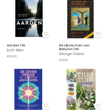
Aarden | NL
De rijkste man van
Babylon | NL
Ruth Allen
George Clason
€25,90
€19,90