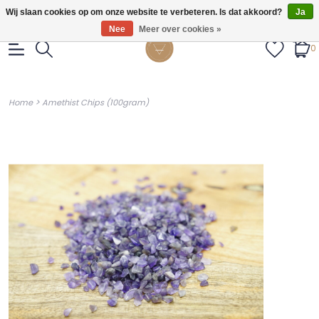
Gratis verzendig vanaf €55.
Wij slaan cookies op om onze website te verbeteren. Is dat akkoord?
Ja
Nee
Meer over cookies »
0
>
Home
Amethist Chips (100gram)