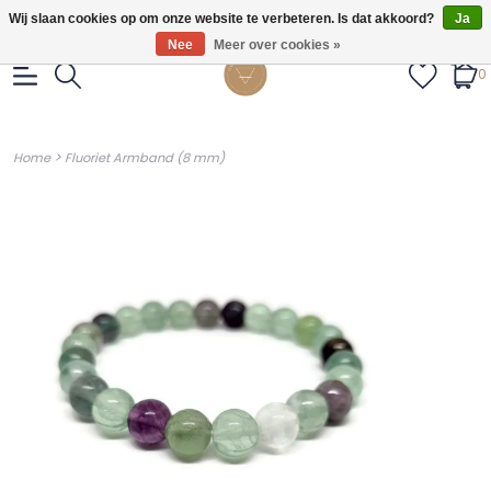
Gratis verzendig vanaf €55.
Wij slaan cookies op om onze website te verbeteren. Is dat akkoord?
Ja
Nee
Meer over cookies »
0
>
Home
Fluoriet Armband (8 mm)