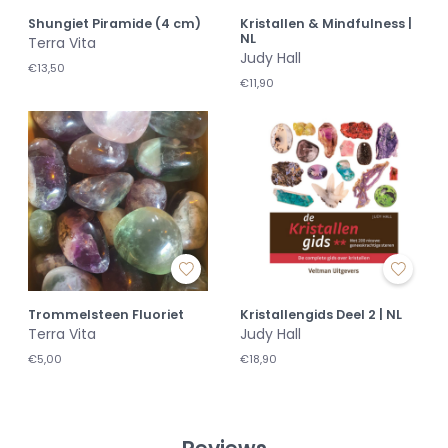
Shungiet Piramide (4 cm)
Kristallen & Mindfulness |
NL
Terra Vita
Judy Hall
€13,50
€11,90
Trommelsteen Fluoriet
Kristallengids Deel 2 | NL
Terra Vita
Judy Hall
€5,00
€18,90