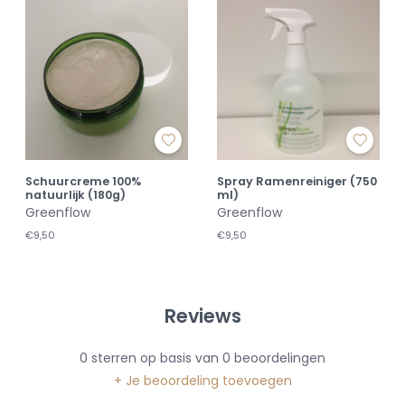
Schuurcreme 100%
Spray Ramenreiniger (750
natuurlijk (180g)
ml)
Greenflow
Greenflow
€9,50
€9,50
Reviews
0
sterren op basis van
0
beoordelingen
+ Je beoordeling toevoegen