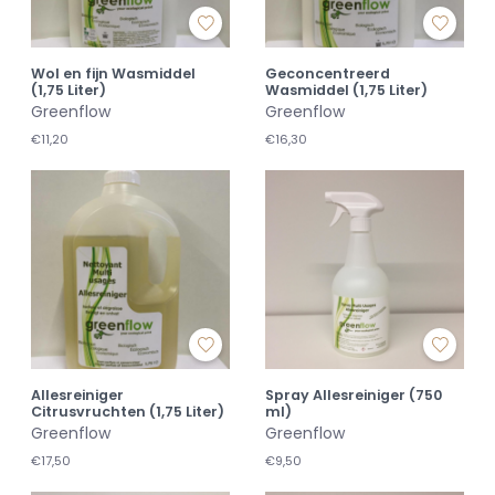
Wol en fijn Wasmiddel
Geconcentreerd
(1,75 Liter)
Wasmiddel (1,75 Liter)
Greenflow
Greenflow
€11,20
€16,30
Allesreiniger
Spray Allesreiniger (750
Citrusvruchten (1,75 Liter)
ml)
Greenflow
Greenflow
€17,50
€9,50